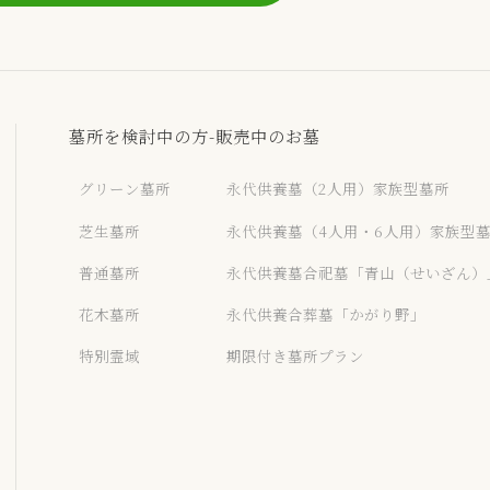
墓所を検討中の方-販売中のお墓
グリーン墓所
永代供養墓（2人用）家族型墓所
芝生墓所
永代供養墓（4人用・6人用）家族型
普通墓所
永代供養墓合祀墓「青山（せいざん）
花木墓所
永代供養合葬墓「かがり野」
特別霊域
期限付き墓所プラン